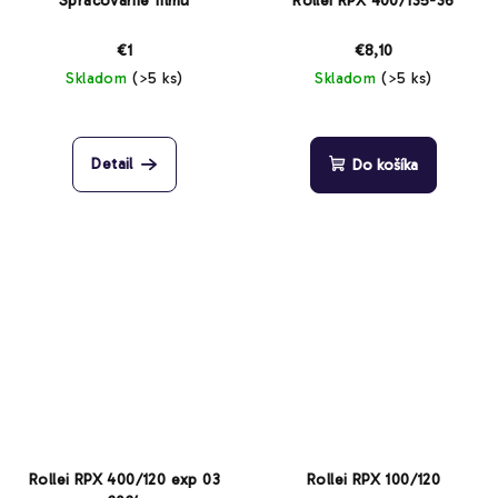
Spracovanie filmu
Rollei RPX 400/135-36
€1
€8,10
Skladom
(>5 ks)
Skladom
(>5 ks)
Priemerné
hodnotenie
produktu
Detail
Do košíka
je
3,8
z
5
hviezdičiek.
Rollei RPX 400/120 exp 03
Rollei RPX 100/120