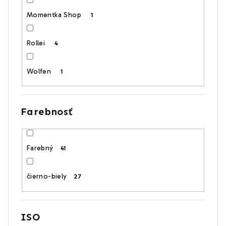
Momentka Shop
1
Rollei
4
Wolfen
1
Farebnosť
Farebný
41
čierno-biely
27
ISO