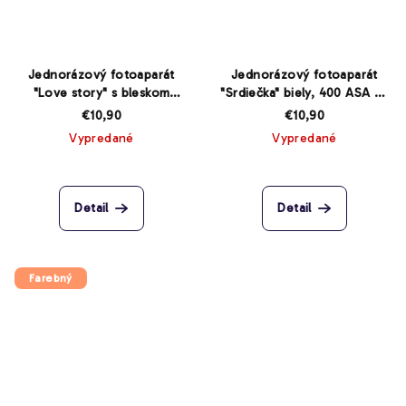
Jednorázový fotoaparát
Jednorázový fotoaparát
"Love story" s bleskom
"Srdiečka" biely, 400 ASA 27
400/27
snímok s bleskom
€10,90
€10,90
Vypredané
Vypredané
Detail
Detail
Farebný