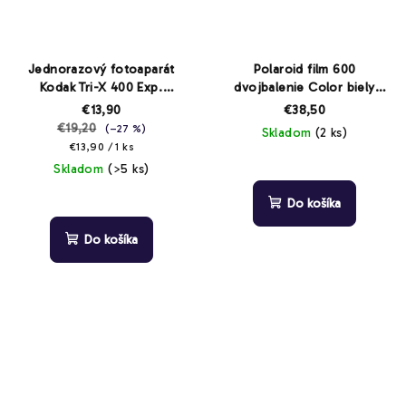
Jednorazový fotoaparát
Polaroid film 600
Kodak Tri-X 400 Exp.
dvojbalenie Color biely
06/2026
rámik
€13,90
€38,50
€19,20
(–27 %)
Skladom
(2 ks)
Jednotková
€13,90 / 1 ks
cena:
Skladom
(>5 ks)
Do košíka
Do košíka