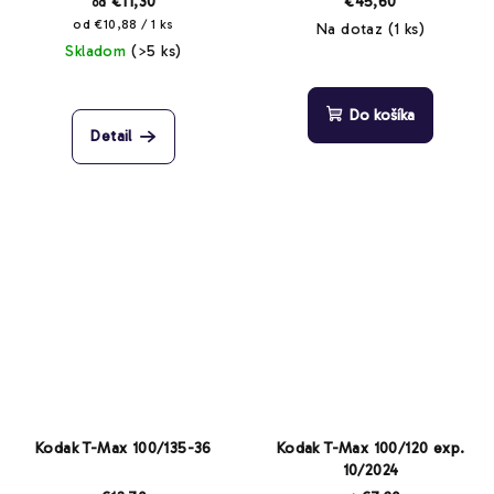
€11,30
€45,60
od
Jednotková
od €10,88 / 1 ks
Na dotaz
(1 ks)
cena:
Skladom
(>5 ks)
Do košíka
Detail
Kodak T-Max 100/135-36
Kodak T-Max 100/120 exp.
10/2024