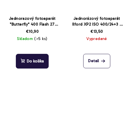
Jednorazový fotoaparát
Jednorázový fotoaparát
"Butterfly" 400 Flash 27
Ilford XP2 ISO 400/24+3 s
snímok
bleskom exp. 07/2025
€10,90
€13,50
Skladom
(>5 ks)
Vypredané
Detail
Do košíka