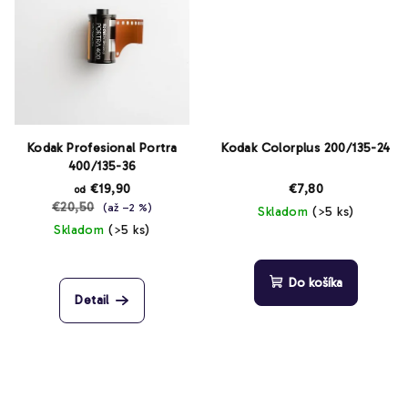
Kodak Profesional Portra
Kodak Colorplus 200/135-24
400/135-36
€19,90
€7,80
od
€20,50
(až –2 %)
Skladom
(>5 ks)
Skladom
(>5 ks)
Priemerné
hodnotenie
Do košíka
produktu
Detail
je
3,9
z
5
hviezdičiek.