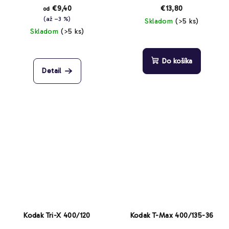
€9,40
€13,80
od
(až –3 %)
Skladom
(>5 ks)
Skladom
(>5 ks)
Priemerné
hodnotenie
produktu
Do košíka
je
Detail
4,0
z
5
hviezdičiek.
Kodak Tri-X 400/120
Kodak T-Max 400/135-36