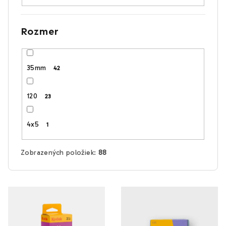
Rozmer
35mm
42
120
23
4x5
1
Zobrazených položiek:
88
V
ý
p