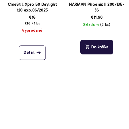
CineStill Xpro 50 Daylight
HARMAN Phoenix II 200/135-
120 exp.06/2025
36
€16
€11,90
Jednotková
€16 / 1 ks
Skladom
(2 ks)
cena:
Vypredané
Do košíka
Detail