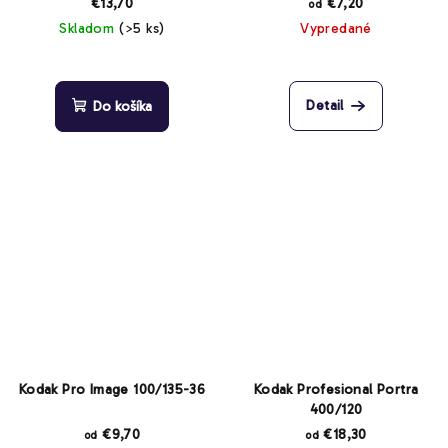
€13,70
€7,20
od
Skladom
(>5 ks)
Vypredané
Detail
Do košíka
Kodak Pro Image 100/135-36
Kodak Profesional Portra
400/120
€9,70
€18,30
od
od