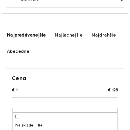
R
a
Najpredávanejšie
Najlacnejšie
Najdrahšie
d
e
Abecedne
n
i
e
Cena
p
r
€
1
€
129
o
d
u
k
Na sklade
64