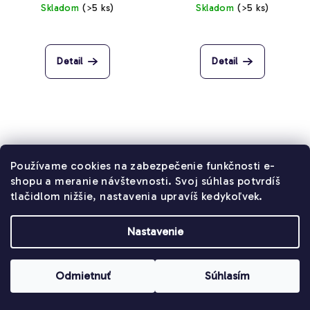
Skladom
(>5 ks)
Skladom
(>5 ks)
Priemerné
hodnotenie
produktu
Detail
Detail
je
4,2
z
5
hviezdičiek.
Používame cookies na zabezpečenie funkčnosti e-
shopu a meranie návštevnosti. Svoj súhlas potvrdíš
tlačidlom nižšie, nastavenia upravíš kedykoľvek.
Nastavenie
Kodak Profesional Portra
Kodak Profesional Portra
160/135-36
160/120
Odmietnuť
Súhlasím
€17,30
€16,20
od
od
Skladom
(>5 ks)
Skladom
(>5 ks)