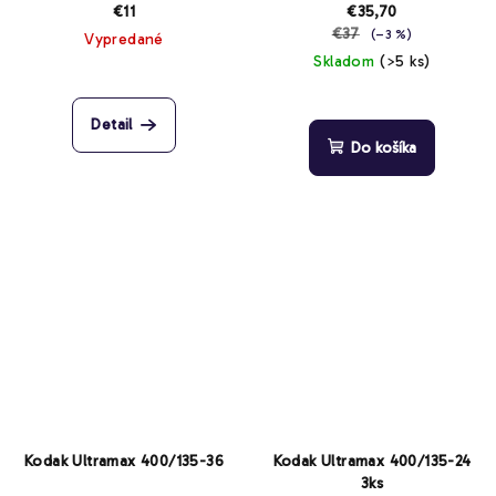
€11
€35,70
€37
(–3 %)
Vypredané
Skladom
(>5 ks)
Priemerné
hodnotenie
Detail
produktu
Do košíka
je
4,7
z
5
hviezdičiek.
Kodak Ultramax 400/135-36
Kodak Ultramax 400/135-24
3ks