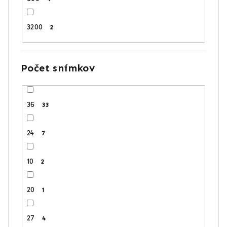
3200
2
Počet snímkov
36
33
24
7
10
2
20
1
27
4