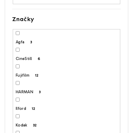
t
o
v
Značky
Agfa
3
CineStill
6
Fujifilm
12
HARMAN
3
Ilford
12
Kodak
32