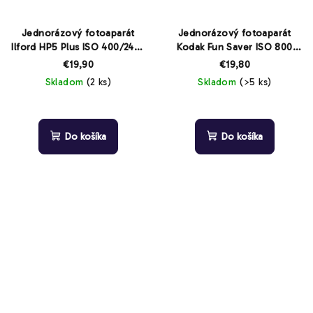
Jednorázový fotoaparát
Jednorázový fotoaparát
Ilford HP5 Plus ISO 400/24+3
Kodak Fun Saver ISO 800
s bleskom
27+12 snímkov
€19,90
€19,80
Skladom
(2 ks)
Skladom
(>5 ks)
Do košíka
Do košíka