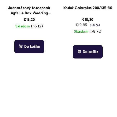
Jednorázový fotoaparát
Kodak Colorplus 200/135-36
Agfa Le Box Wedding
400/27
€15,20
€10,20
€10,95
(–6 %)
Skladom
(>5 ks)
Skladom
(>5 ks)
Priemerné
hodnotenie
Priemerné
produktu
hodnotenie
Do košíka
je
produktu
Do košíka
3,0
je
z
4,0
5
z
hviezdičiek.
5
hviezdičiek.