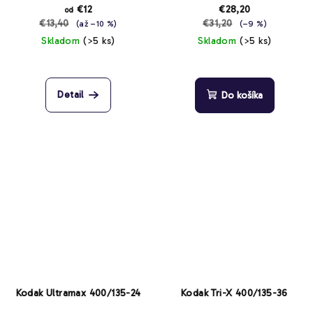
€12
€28,20
od
€13,40
€31,20
(až –10 %)
(–9 %)
Skladom
(>5 ks)
Skladom
(>5 ks)
Priemerné
hodnotenie
produktu
Detail
Do košíka
je
5,0
z
5
hviezdičiek.
Kodak Ultramax 400/135-24
Kodak Tri-X 400/135-36