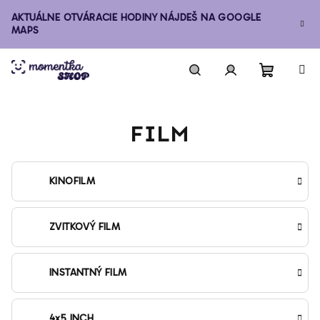
Prejsť
AKTUÁLNE OTVÁRACIE HODINY NÁJDEŠ NA GOOGLE
na
MAPS
obsah
Nákupn
Hľadať
Prihlásenie
FILM
košík
KINOFILM
ZVITKOVÝ FILM
INSTANTNÝ FILM
4x5 INCH