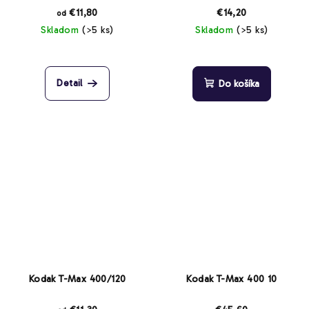
€11,80
€14,20
od
Skladom
(>5 ks)
Skladom
(>5 ks)
Priemerné
Priemerné
hodnotenie
hodnotenie
produktu
produktu
Detail
Do košíka
je
je
5,0
4,5
z
z
5
5
hviezdičiek.
hviezdičiek.
Kodak T-Max 400/120
Kodak T-Max 400 10