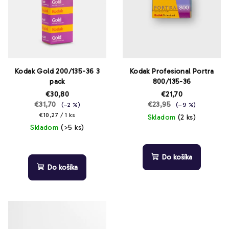
i
s
p
r
o
d
Kodak Gold 200/135-36 3
Kodak Profesional Portra
pack
800/135-36
u
€30,80
€21,70
k
€31,70
€23,95
(–2 %)
(–9 %)
t
Jednotková
€10,27 / 1 ks
Skladom
(2 ks)
cena:
o
Skladom
(>5 ks)
Priemerné
v
Priemerné
hodnotenie
hodnotenie
produktu
Do košíka
produktu
je
Do košíka
je
4,3
4,1
z
z
5
5
hviezdičiek.
hviezdičiek.