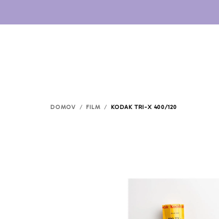
Prejsť
na
obsah
DOMOV
/
FILM
/
KODAK TRI-X 400/120