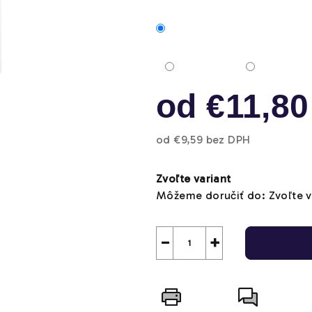
5,0
z
5
hviezdičiek.
od
€11,80
od
€9,59
bez DPH
Jednotková
cena:
Zvoľte variant
Môžeme doručiť do:
Zvoľte v
−
+