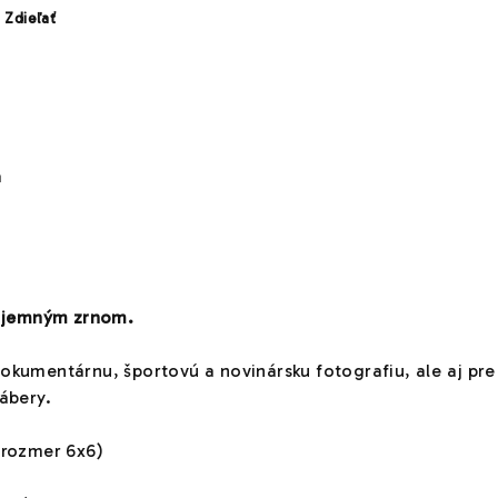
Zdieľať
a
mi jemným zrnom.
dokumentárnu, športovú a novinársku fotografiu, ale aj pre
ábery.
rozmer 6x6)