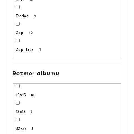
Tradag
1
Zep
10
Zep Italia
1
Rozmer albumu
10x15
16
13x18
2
32x32
8