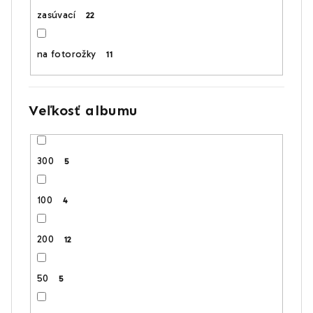
zasúvací
22
na fotorožky
11
Veľkosť albumu
300
5
100
4
200
12
50
5