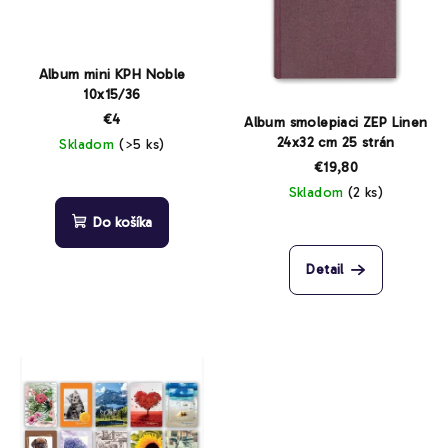
s
p
r
Album mini KPH Noble
o
10x15/36
d
€4
Album smolepiaci ZEP Linen
24x32 cm 25 strán
Skladom
(>5 ks)
u
€19,80
k
Skladom
(2 ks)
t
Do košíka
o
v
Detail