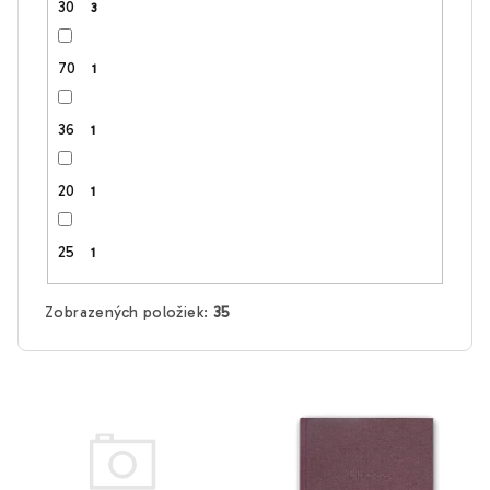
30
3
70
1
36
1
20
1
25
1
Zobrazených položiek:
35
V
ý
p
i