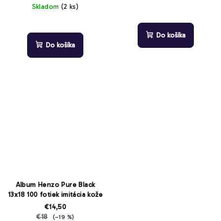
cena:
Skladom
(2 ks)
Do košíka
Do košíka
Album Henzo Pure Black
13x18 100 fotiek imitácia kože
€14,50
€18
(–19 %)