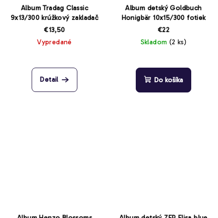
Album Tradag Classic
Album detský Goldbuch
9x13/300 krúžkový zakladač
Honigbär 10x15/300 fotiek
€13,50
€22
Vypredané
Skladom
(2 ks)
Detail
Do košíka
Album Henzo Blossoms
Album detský ZEP Elisa blue