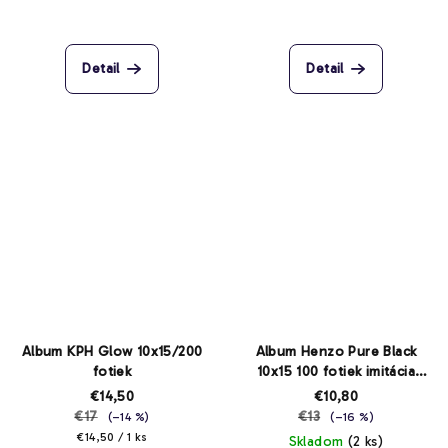
Detail
Detail
Album KPH Glow 10x15/200
Album Henzo Pure Black
fotiek
10x15 100 fotiek imitácia
kože
€14,50
€10,80
€17
€13
(–14 %)
(–16 %)
Jednotková
€14,50 / 1 ks
Skladom
(2 ks)