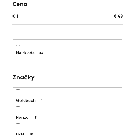
e
Cena
p
r
€
1
€
43
o
d
u
k
Na sklade
34
t
o
v
Značky
Goldbuch
1
Henzo
8
KPH
10