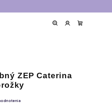
Hľadať
Prihlásenie
Nákupný
košík
bný ZEP Caterina
orožky
hodnotenia