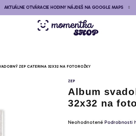
AKTUÁLNE OTVÁRACIE HODINY NÁJDEŠ NA GOOGLE MAPS
VADOBNÝ ZEP CATERINA 32X32 NA FOTOROŽKY
ZEP
Album svado
32x32 na fot
Priemerné
Neohodnotené
Podrobnosti 
hodnotenie