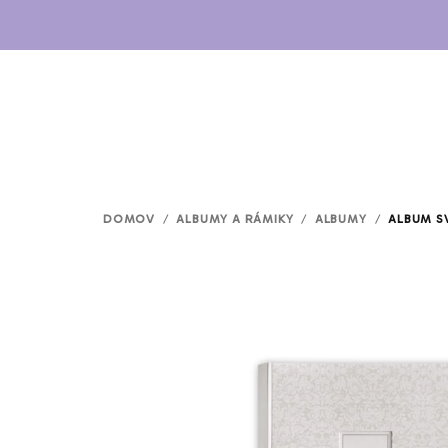
Prejsť
na
obsah
DOMOV
/
ALBUMY A RÁMIKY
/
ALBUMY
/
ALBUM S