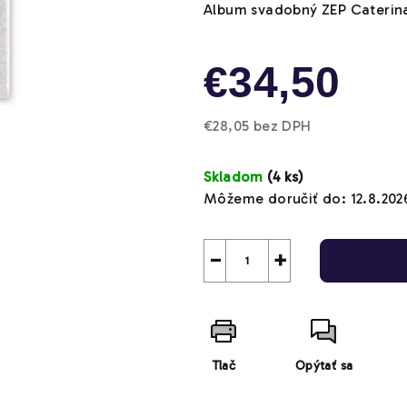
produktu
Album svadobný ZEP Caterina 
je
0,0
z
€34,50
5
hviezdičiek.
€28,05 bez DPH
Jednotková
cena:
Skladom
(4 ks)
Môžeme doručiť do:
12.8.202
−
+
Tlač
Opýtať sa