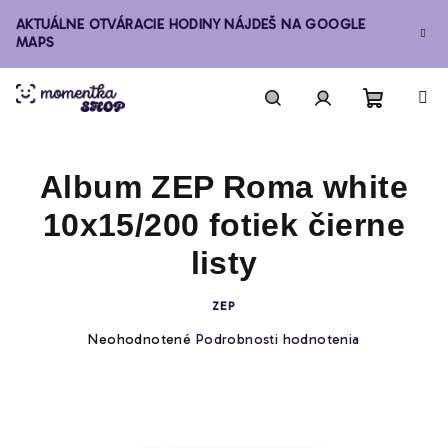
Prejsť
AKTUÁLNE OTVÁRACIE HODINY NÁJDEŠ NA GOOGLE
na
MAPS
obsah
Nákupn
Hľadať
Prihlásenie
Album ZEP Roma white
košík
10x15/200 fotiek čierne
listy
ZEP
Priemerné
Neohodnotené
Podrobnosti hodnotenia
hodnotenie
produktu
je
0,0
z