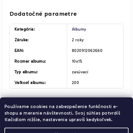
Dodatočné parametre
Kategória
:
Albumy
Záruka
:
2 roky
EAN
:
8020912062660
Rozmer albumu
:
10x15
Typ albumu
:
zasúvací
Veľkosť albumu
:
200
Používame cookies na zabezpečenie funkčnosti e-
Z
shopu a meranie návštevnosti. Svoj súhlas potvrdíš
Kontakt
Obchodné podmienky
á
tlačidlom nižšie, nastavenia upravíš kedykoľvek.
Pravidlá ochrany osobných údajov
p