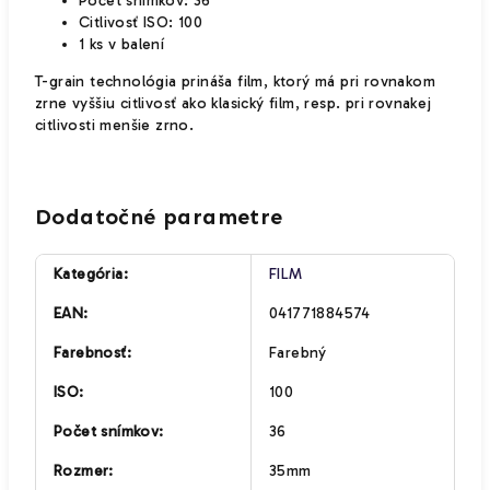
Počet snímkov: 36
Citlivosť ISO: 100
1 ks v balení
T-grain technológia prináša film, ktorý má pri rovnakom
zrne vyššiu citlivosť ako klasický film, resp. pri rovnakej
citlivosti menšie zrno.
Dodatočné parametre
Kategória
:
FILM
EAN
:
041771884574
Farebnosť
:
Farebný
ISO
:
100
Počet snímkov
:
36
Rozmer
:
35mm