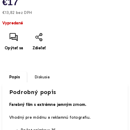
€17
€13,82 bez DPH
Jednotková
Vypredané
cena:
Opýtať sa
Zdieľať
Popis
Diskusia
Podrobný popis
Farebný film s extrémne jemným zrnom.
Vhodný pre módnu a
reklamnú fotografiu.