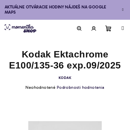
Prejsť
AKTUÁLNE OTVÁRACIE HODINY NÁJDEŠ NA GOOGLE
na
MAPS
obsah
Nákupn
Hľadať
Prihlásenie
Kodak Ektachrome
košík
E100/135-36 exp.09/2025
KODAK
Priemerné
Neohodnotené
Podrobnosti hodnotenia
hodnotenie
produktu
je
0,0
z
5
hviezdičiek.