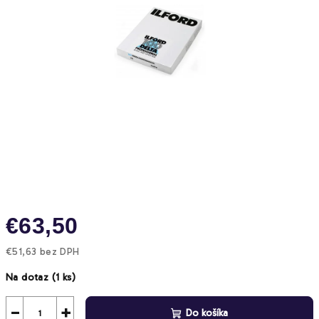
€63,50
€51,63 bez DPH
Jednotková
Na dotaz
(1 ks)
cena:
−
+
Do košíka