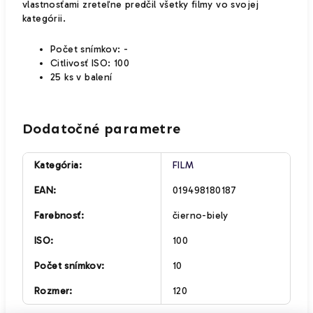
vlastnosťami zreteľne predčil všetky filmy vo svojej
kategórii.
Počet
snímkov: -
Citlivosť ISO: 100
25 ks v balení
Dodatočné parametre
Kategória
:
FILM
EAN
:
019498180187
Farebnosť
:
čierno-biely
ISO
:
100
Počet snímkov
:
10
Rozmer
:
120