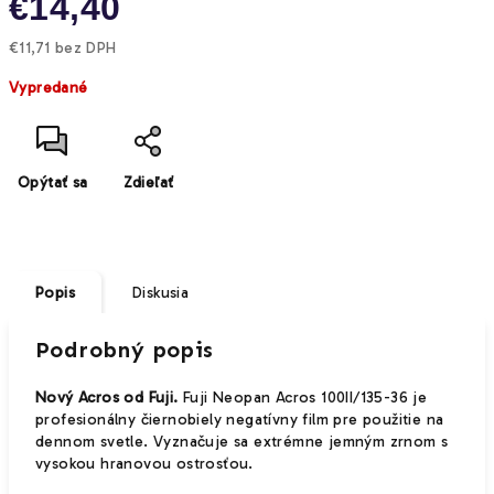
€14,40
€11,71 bez DPH
Jednotková
Vypredané
cena:
Opýtať sa
Zdieľať
Popis
Diskusia
Podrobný popis
Nový Acros od Fuji.
Fuji Neopan Acros 100II/135-36 je
profesionálny čiernobiely negatívny film pre použitie na
dennom svetle. Vyznačuje sa extrémne jemným zrnom s
vysokou hranovou ostrosťou.