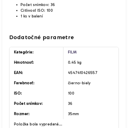
Počet
snímkov: 36
Citlivosť ISO: 100
1 ks v balení
Dodatočné parametre
Kategória
:
FILM
Hmotnosť
:
0.45 kg
EAN
:
4547410426557
Farebnosť
:
čierno-biely
ISO
:
100
Počet snímkov
:
36
Rozmer
:
35mm
Položka bola vypredaná…