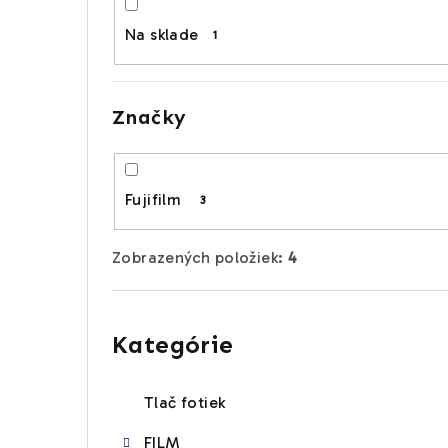
p
Na sklade
1
a
n
Značky
e
l
Fujifilm
3
Zobrazených položiek:
4
Preskočiť
kategórie
Kategórie
Tlač fotiek
FILM