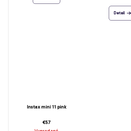
k
t
t
Detail
o
o
v
v
Instax mini 11 pink
€57
Vypredané