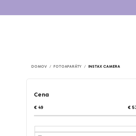
Prejsť
na
obsah
DOMOV
/
FOTOAPARÁTY
/
INSTAX CAMERA
B
o
Cena
č
€
49
€
5
n
ý