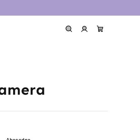
Hľadať
Prihlásenie
Nákupný
košík
camera
Abecedne