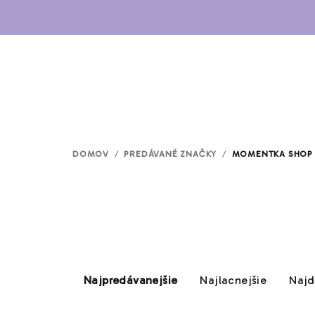
Prejsť
na
obsah
DOMOV
/
PREDÁVANÉ ZNAČKY
/
MOMENTKA SHOP
R
Najpredávanejšie
Najlacnejšie
Najd
a