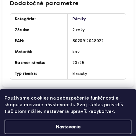
Dodatočné parametre
Kategória
:
Rámiky
Záruka
:
2 roky
EAN
:
8020912048022
Materiál
:
kov
Rozmer rámika
:
20x25
Typ rámika
:
klasický
Používame cookies na zabezpečenie funkčnosti e-
Z
shopu a meranie návštevnosti. Svoj súhlas potvrdíš
Kontakt
Obchodné podmienky
á
tlačidlom nižšie, nastavenia upravíš kedykoľvek.
Pravidlá ochrany osobných údajov
p
ä
Nastavenie
t