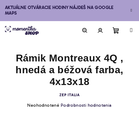
Prejsť
AKTUÁLNE OTVÁRACIE HODINY NÁJDEŠ NA GOOGLE
na
MAPS
obsah
Nákupn
Hľadať
Prihlásenie
Rámik Montreaux 4Q ,
košík
hnedá a béžová farba,
4x13x18
ZEP ITALIA
Priemerné
Neohodnotené
Podrobnosti hodnotenia
hodnotenie
produktu
je
0,0
z