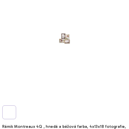
5
hviezdičiek.
Rámik Montreaux 4Q , hnedá a béžová farba, 4x13x18 fotografie,