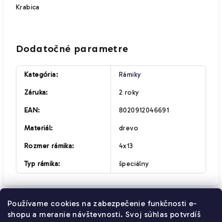
Krabica
Dodatočné parametre
Kategória
:
Rámiky
Záruka
:
2 roky
EAN
:
8020912046691
Materiál
:
drevo
Rozmer rámika
:
4x13
Typ rámika
:
špeciálny
Používame cookies na zabezpečenie funkčnosti e-
Z
shopu a meranie návštevnosti. Svoj súhlas potvrdíš
Kontakt
Obchodné podmienky
á